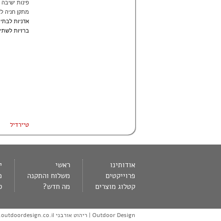
פינות ישיבה
מתקן חניה לא
אדניות לבתי
ברזיות לשתי
טיירדיל
אודותינו
ראשי
י
פרוייקטים
משלוח והתקנה
מ
קטלוג מוצרים
מה חדש?
ס
Outdoor Design | ריהוט אורבני www.outdoordesign.co.il © כל הזכויות שמורות