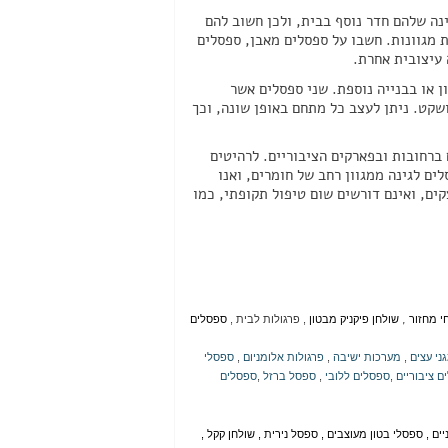
ינה שלהם חדר נוסף בבית, ולכן חשוב להם
 מגוונות. חשבו על ספסלים מאבן, ספסלים
 עיצובית אחרת.
ן או בבנייה נוספת. שני ספסלים אשר
, מיוחד ושקט. ניתן לעצב כל מתחם באופן שונה, וכך
 ברחובות ובפארקים הציבוריים. לרהיטים
ים לגינה ממגוון רחב של חומרים, ואנו
ים, ואינם דורשים שום טיפול תקופתי, כמו
,
י מחזור
שולחן פיקניק מבטון
,
פרגולות לבית
,
ספסלים
ני עצים
,
מערכות ישיבה
,
פרגולות אלומניום
,
ספסלי
ם ציבוריים
,
ספסלים ללובי
,
ספסל ברזל
,
ספסלים
יים
,
ספסלי בטון מעוצבים
,
ספסל נירית
,
שולחן קקל
,