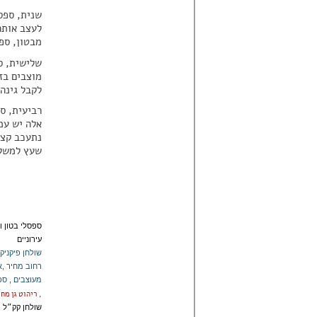
שנית, ספסל
לעצב אותה
מבטון, ספ
שלישית, ס
לקבל גינה 
רביעית, ס
אלה יש עמ
נתעכב קצת
שעץ למשל 
ספסלי בטון ו
עירוניים
שולחן פיקניק
רחוב מחיר
,
א
מעוצבים
,
ספ
,
ריהוט גן מח
שולחן קק״ל
,