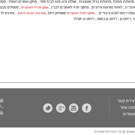
,
פרגולות מתכת
,
פרגולות ברזל מעוצבות
,
שולחן פינג פונג לבית ספר
,
מתקן אופניים רצפתי
,
ספסל
מתקן תלייה לאופניים
ופניים
,
לוחות מודעות עירוניים
,
מתקני חניה לאופניים לבניין
,
,
ספסלים מבטו
מתקני חניה לאופניים
מערכות ישיבה לרחוב
,
 קפה
ריהוט לגנים ציבוריים
, ,
אשפתון רחוב
,
צמיגים לר
ה
,
ריהוט גן
,
ריהוט גן במצע
,
ריהוט גן יוקרתי
צירת קשר
פת אתר
פסלים