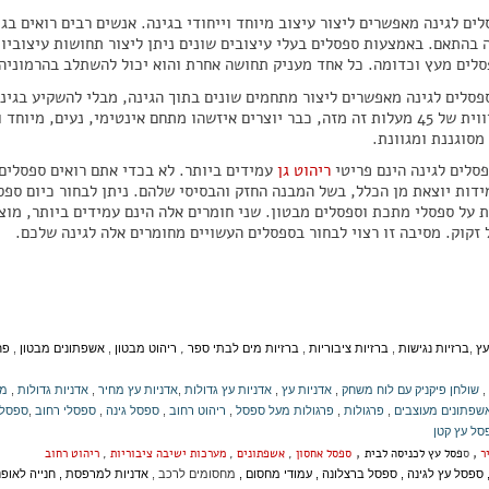
ים לגינה מאפשרים ליצור עיצוב מיוחד וייחודי בגינה. אנשים רבים רואים בג
 בהתאם. באמצעות ספסלים בעלי עיצובים שונים ניתן ליצור תחושות עיצוביות
סלים מעץ וכדומה. כל אחד מעניק תחושה אחרת והוא יכול להשתלב בהרמוניה
פסלים לגינה מאפשרים ליצור מתחמים שונים בתוך הגינה, מבלי להשקיע בגינו
מוצבים בזווית של 45 מעלות זה מזה, כבר יוצרים איזשהו מתחם אינטימי, נעים
מסוגננת ומגוונת.
פסלים לגינה הינם פריטי
ריהוט גן
עמידים ביותר. לא בכדי אתם רואים ספסלים
ידות יוצאת מן הכלל, בשל המבנה החזק והבסיסי שלהם. ניתן לבחור כיום ספסל
 על ספסלי מתכת וספסלים מבטון. שני חומרים אלה הינם עמידים ביותר, מוצק
זקוק. מסיבה זו רצוי לבחור בספסלים העשויים מחומרים אלה לגינה שלכם.
,
עץ
,
ברזיות נגישות
,
ברזיות ציבוריות
,
ברזיות מים לבתי ספר
ריהוט מבטון
,
אשפתונים מבטון
,
פח
,
שולחן פיקניק עם לוח משחק
,
אדניות עץ
,
אדניות עץ גדולות
,
אדניות עץ מחיר
,
אדניות גדולות
,
מג
שפתונים מעוצבים
,
פרגולות
,
פרגולות מעל ספסל
,
ריהוט רחוב
,
ספסל גינה
,
ספסלי רחוב
,
ספסלי
סל עץ קטן
,
,
יר
ס
פסל עץ לכניסה לבית
ספסל אחסון
,
אשפתונים
,
מערכות ישיבה ציבוריות
,
ריהוט רחוב
ספסל עץ לגינה
,
ספסל ברצלונה
,
עמודי מחסום
,
מחסומים לרכב
,
אדניות למרפסת
,
חנייה לאופנ