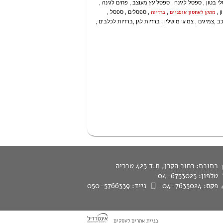
י בטון
,
ספסל לגינה
,
ספסל עץ מעוצב
,
פחים לגינה
,
מתקן לאחסון אופניים
ברזיות
ן
,
,
,
ספסלים
,
ספסל
,
כב
,
צמיגים
,
צמיגי מישלין
,
ברזיות לגן
,
ברזיות לכלבים
,
כתובת: רחוב הקרן, ת.ד 423 טבריה
טלפון: 04-6733023
פקס: 04-7633024
נייד: 050-5766339
בניית אתרים לעסקים