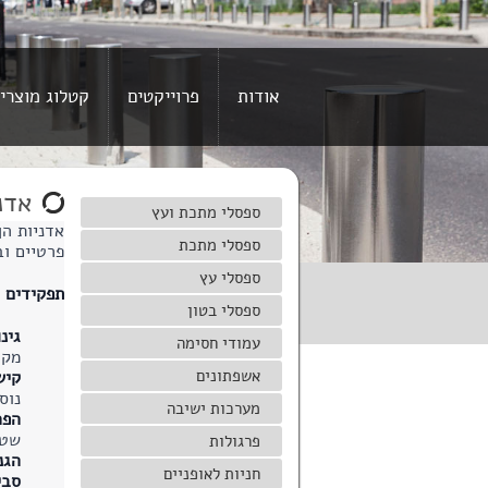
אודות
פרוייקטים
קטלוג מוצרי
אדנ
ספסלי מתכת ועץ
אדניות הן
ספסלי מתכת
פרטיים וב
ספסלי עץ
תפקידים ו
ספסלי בטון
גינו
עמודי חסימה
מקו
אשפתונים
קיש
נוס
מערכות ישיבה
הפר
שטח
פרגולות
הגנ
חניות לאופניים
סבי