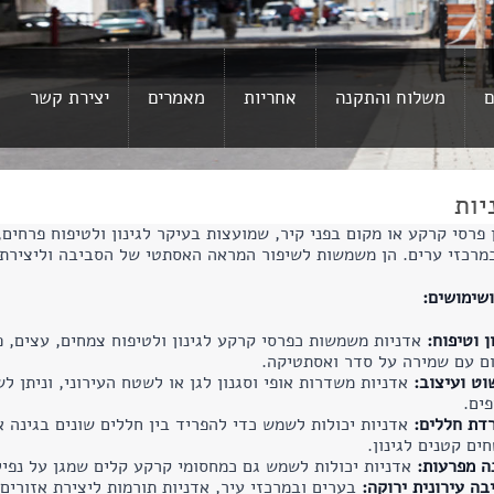
ם
משלוח והתקנה
אחריות
מאמרים
יצירת קשר
יות
 פרסי קרקע או מקום בפני קיר, שמועצות בעיקר לגינון ולטיפוח פרחים
מרכזי ערים. הן משמשות לשיפור המראה האסתטי של הסביבה וליצירת אז
שימושים:
ן וטיפוח:
אדניות משמשות כפרסי קרקע לגינון ולטיפוח צמחים, עצים, פר
ם עם שמירה על סדר ואסתטיקה.
וט ועיצוב:
אדניות משדרות אופי וסגנון לגן או לשטח העירוני, וניתן ל
פים.
דת חללים:
אדניות יכולות לשמש כדי להפריד בין חללים שונים בגינה א
ים קטנים לגינון.
ה מפרעות:
אדניות יכולות לשמש גם כמחסומי קרקע קלים שמגן על נפיל
בה עירונית ירוקה:
בערים ובמרכזי עיר, אדניות תורמות ליצירת אזורים