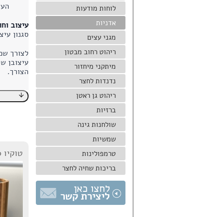
העי
לוחות מודעות
אדניות
עיצוב וחו
סגנון עיצ
מגני עצים
ריהוט רחוב מבטון
לצורך שמי
עיצובן של
מיתקני מיחזור
הצורך.
נדנדות לחצר
ריהוט גן ראטן
ברזיות
שולחנות גינה
שמשיות
טוקיו 670
טרמפולינות
בריכות שחיה לחצר