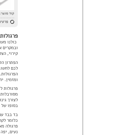
קוד מוצר:
פרטים
פרגולות
כולנו מעו
ובמקרים א
קירוי, הצל
הפתרון הט
לכם לחשוב
הפרגולות.
ומזמין. יח
פרגולות ל
מסורבלות 
לצורך גינ
בסופו של 
בד בבד עם
כלומר לקר
פרגולה מא
נעים, יפה 