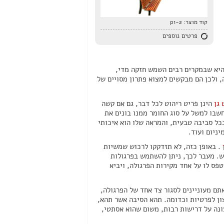
קוד מוצר:
p1-2
פרטים נוספים
 היא שבמקרים רבים השמש חזקה מדי,
 ולכן הם מבקשים למצוא פתרון מסויים של
 גן
הינן פריט ריהוט לכל דבר, גם אם קשה
שבו למשל על סוג החומר ממנו בונים את
כל סביבה טבעית, והמראה שלו הוא איכותי
יניום ועוד.
. באופן כזה, לא תזדקקו לרכוש שמשיות
. מעבר לכך, ניתן להשתמש בפרגולות
פס לו על אחד מקירות הפרגולה, ויביא
תם מעוניינים לסגור צד אחד של הפרגולה,
צון לפרטיות וכדומה. תהא הסיבה אשר תהא,
ונה על דרישות רבות, משום שהוא אסתטי,