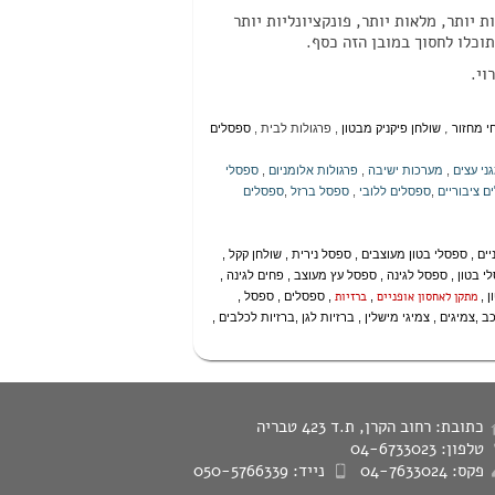
 יותר, מלאות יותר, פונקציונליות יותר
וכלו לחסוך במובן הזה כסף.
וי.
,
י מחזור
שולחן פיקניק מבטון
,
פרגולות לבית
,
ספסלים
ני עצים
,
מערכות ישיבה
,
פרגולות אלומניום
,
ספסלי
ם ציבוריים
,
ספסלים ללובי
,
ספסל ברזל
,
ספסלים
יים
,
ספסלי בטון מעוצבים
,
ספסל נירית
,
שולחן קקל
,
י בטון
,
ספסל לגינה
,
ספסל עץ מעוצב
,
פחים לגינה
,
מתקן לאחסון אופניים
ברזיות
ן
,
,
,
ספסלים
,
ספסל
,
כב
,
צמיגים
,
צמיגי מישלין
,
ברזיות לגן
,
ברזיות לכלבים
,
כתובת: רחוב הקרן, ת.ד 423 טבריה
טלפון: 04-6733023
פקס: 04-7633024
נייד: 050-5766339