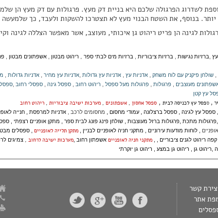
ספת לשדרוג הפרגולה שלכם היא בניית דק מעץ. פרגולות עם דק מעץ הן שלמות
יותר. בנוסף, את השטח הבנוי מעץ לא תצטרכו להשקות ולעבד, כך שלמעשה ת
גולות לגינה הן פריט ריהוט גן איכותי, מעוצב, אשר מאפשר הצללה לגינה וקיר
,
עץ
,
ברזיות נגישות
,
ברזיות ציבוריות
,
ברזיות מים לבתי ספר
ריהוט מבטון
,
אשפתונים מבטון
,
פח
,
שולחן פיקניק עם לוח משחק
,
אדניות עץ
,
אדניות עץ גדולות
,
אדניות עץ מחיר
,
אדניות גדולות
,
מג
שפתונים מעוצבים
,
פרגולות
,
פרגולות מעל ספסל
,
ריהוט רחוב
,
ספסל גינה
,
ספסלי רחוב
,
ספסלי
סל עץ קטן
,
,
יר
ס
פסל עץ לכניסה לבית
ספסל אחסון
,
אשפתונים
,
מערכות ישיבה ציבוריות
,
ריהוט רחוב
ספסל עץ לגינה
,
ספסל ברצלונה
,
עמודי מחסום
,
מחסומים לרכב
,
אדניות למרפסת
,
חנייה לאופנ
,
פרגולות מתכת
,
פרגולות ברזל מעוצבות
,
שולחן פינג פונג לבית ספר
,
מתקן אופניים רצפתי
,
ספסל
מתקן תלייה לאופניים
ופניים
,
לוחות מודעות עירוניים
,
מתקני חניה לאופניים לבניין
,
,
ספסלים מבטו
מתקני חניה לאופניים
מערכות ישיבה לרחוב
,
 קפה
ריהוט לגנים ציבוריים
, ,
אשפתון רחוב
,
צמיגים לר
ה
,
ריהוט גן
,
ריהוט גן במצע
,
ריהוט גן יוקרתי
צירת קשר
פת אתר
פסלים