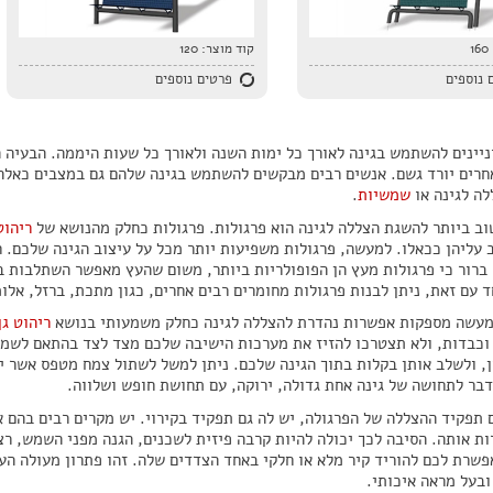
160
קוד מוצר:
120
 נוספים
פרטים נוספים
ניינים להשתמש בגינה לאורך כל ימות השנה ולאורך כל שעות היממה. הבעיה
חרים יורד גשם. אנשים רבים מבקשים להשתמש בגינה שלהם גם במצבים כאלה,
לה לגינה או
שמשיות
.
וב ביותר להשגת הצללה לגינה הוא פרגולות. פרגולות כחלק מהנושא של
ריהוט
 עליהן ככאלו. למעשה, פרגולות משפיעות יותר מכל על עיצוב הגינה שלכם. ח
 ברור כי פרגולות מעץ הן הפופולריות ביותר, משום שהעץ מאפשר השתלבות ב
ד עם זאת, ניתן לבנות פרגולות מחומרים רבים אחרים, כגון מתכת, ברזל, אלומ
מעשה מספקות אפשרות נהדרת להצללה לגינה כחלק משמעותי בנושא
ריהוט גן
וכבדות, ולא תצטרכו להזיז את מערכות הישיבה שלכם מצד לצד בהתאם לשמש
ון, ולשלב אותן בקלות בתוך הגינה שלכם. ניתן למשל לשתול צמח מטפס אשר יט
דבר לתחושה של גינה אחת גדולה, ירוקה, עם תחושת חופש ושלווה.
 תפקיד ההצללה של הפרגולה, יש לה גם תפקיד בקירוי. יש מקרים רבים בהם א
ות אותה. הסיבה לכך יכולה להיות קרבה פיזית לשכנים, הגנה מפני השמש, ר
פשרת לכם להוריד קיר מלא או חלקי באחד הצדדים שלה. זהו פתרון מעולה הע
ובעל מראה איכותי.