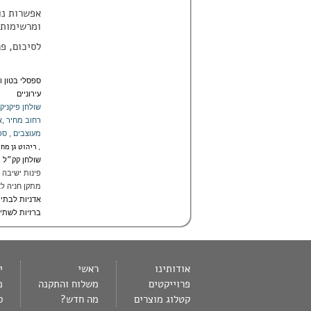
אפשרות נו
ומרשימות 
לסיכום, פר
ספסלי בטון ו
עירוניים
שולחן פיקניק
רחוב מחיר
,
א
מעוצבים
,
ספ
,
ריהוט גן מח
שולחן קק״ל
,
פינות ישיבה
מתקן חניה לא
אדניות לבתי
ברזיות לשתי
אודותינו
ראשי
י
פרוייקטים
משלוח והתקנה
מ
קטלוג מוצרים
מה חדש?
ס