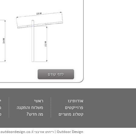
אודותינו
ראשי
י
פרוייקטים
משלוח והתקנה
מ
קטלוג מוצרים
מה חדש?
ס
Outdoor Design | ריהוט אורבני www.outdoordesign.co.il © כל הזכויות שמורות